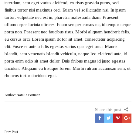
interdum, sem eget varius eleifend, ex risus gravida purus, sed
finibus tortor nisi maximus orci. Etiam vel sollicitudin nisi. In ipsum
tortor, vulputate nec est in, pharetra malesuada diam. Praesent
ullamcorper lacinia ultrices. Etiam semper cursus mi, id tempor neque
porta non. Praesent nec faucibus risus. Morbi aliquam hendrerit felis,
eu cursus orci. Lorem ipsum dolor sit amet, consectetur adipiscing
elit. Fusce et ante a felis egestas varius quis eget urna. Mauris
blandit, sem venenatis blandit vehicula, neque leo eleifend ante, id
porta enim odio sit amet dolor. Duis finibus magna id justo egestas
tincidunt. Aliquam eu tristique lorem. Morbi rutrum accumsan sem, ut
rhoncus tortor tincidunt eget.
Author: Natalia Portman
Share this post
Πλοήγηση
Prev Post