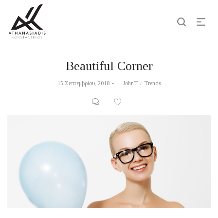
Beautiful Corner
Posted
Posted
15 Σεπτεμβρίου, 2018
by
JohnT
Trends
on
in