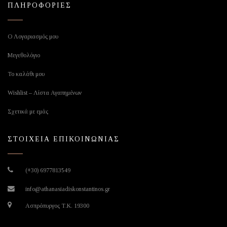
ΠΛΗΡΟΦΟΡΙΕΣ
Ο Λογαριασμός μου
Μεγεθολόγιο
Το καλάθι μου
Wishlist – Λίστα Αγαπημένων
Σχετικά με εμάς
ΣΤΟΙΧΕΙΑ ΕΠΙΚΟΙΝΩΝΙΑΣ
(+30) 6977813549
info@athanasiadiskonstantinos.gr
Ασπρόπυργος Τ.Κ. 19300