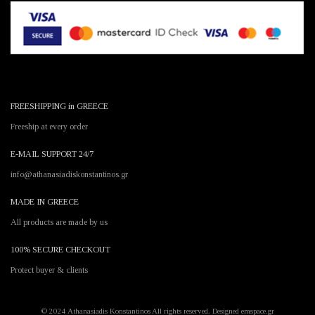
FREESHIPPING in GREECE
Freeship at every order
E-MAIL SUPPORT 24/7
info@athanasiadiskonstantinos.gr
MADE IN GREECE
All products are made by us
100% SECURE CHECKOUT
Protect buyer & clients
© 2024 Athanasiadis Konstantinos All rights reserved. Designed emspace.gr