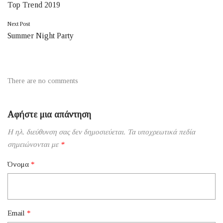
Top Trend 2019
άρθρων
Next Post
Summer Night Party
There are no comments
Αφήστε μια απάντηση
Η ηλ. διεύθυνση σας δεν δημοσιεύεται.
Τα υποχρεωτικά πεδία
σημειώνονται με
*
Όνομα
*
Email
*