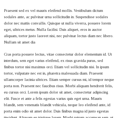
Praesent sed ex vel mauris eleifend mollis. Vestibulum dictum
sodales ante, ac pulvinar urna sollicitudin in. Suspendisse sodales
dolor nec mattis convallis. Quisque ut nulla viverra, posuere lorem
eget, ultrices metus. Nulla facilisi. Duis aliquet, eros in auctor
aliquam, tortor justo laoreet nisi, nec pulvinar lectus diam nec libero.
Nullam sit amet dia
Cras porta posuere lectus, vitae consectetur dolor elementum id. Ut
interdum, sem eget varius eleifend, ex risus gravida purus, sed
finibus tortor nisi maximus orci. Etiam vel sollicitudin nisi. In ipsum
tortor, vulputate nec est in, pharetra malesuada diam. Praesent
ullamcorper lacinia ultrices. Etiam semper cursus mi, id tempor neque
porta non. Praesent nec faucibus risus. Morbi aliquam hendrerit felis,
eu cursus orci. Lorem ipsum dolor sit amet, consectetur adipiscing
elit. Fusce et ante a felis egestas varius quis eget urna. Mauris
blandit, sem venenatis blandit vehicula, neque leo eleifend ante, id
porta enim odio sit amet dolor. Duis finibus magna id justo egestas
tincidunt. Aliquam eu tristique lorem. Morbi rutrum accumsan sem, ut