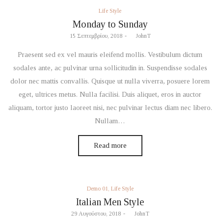
Posted
Life Style
in
Monday to Sunday
Posted
15 Σεπτεμβρίου, 2018
by
JohnT
on
Praesent sed ex vel mauris eleifend mollis. Vestibulum dictum
sodales ante, ac pulvinar urna sollicitudin in. Suspendisse sodales
dolor nec mattis convallis. Quisque ut nulla viverra, posuere lorem
eget, ultrices metus. Nulla facilisi. Duis aliquet, eros in auctor
aliquam, tortor justo laoreet nisi, nec pulvinar lectus diam nec libero.
Nullam…
Read more
Posted
Demo 01
Life Style
in
Italian Men Style
Posted
29 Αυγούστου, 2018
by
JohnT