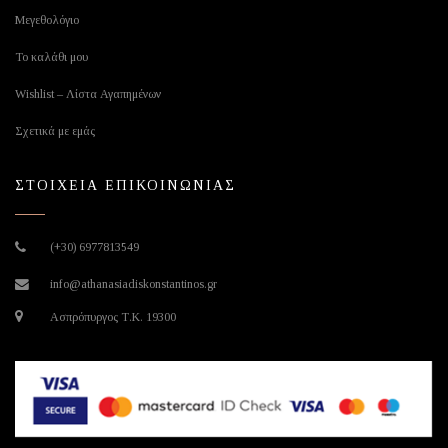
Μεγεθολόγιο
Το καλάθι μου
Wishlist – Λίστα Αγαπημένων
Σχετικά με εμάς
ΣΤΟΙΧΕΙΑ ΕΠΙΚΟΙΝΩΝΙΑΣ
(+30) 6977813549
info@athanasiadiskonstantinos.gr
Ασπρόπυργος Τ.Κ. 19300