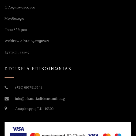
Ο Λογαριασμός μου
Μεγεθολόγιο
Το καλάθι μου
Wishlist – Λίστα Αγαπημένων
Σχετικά με εμάς
ΣΤΟΙΧΕΙΑ ΕΠΙΚΟΙΝΩΝΙΑΣ
(+30) 6977813549
info@athanasiadiskonstantinos.gr
Ασπρόπυργος Τ.Κ. 19300