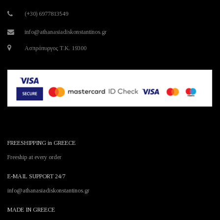
(+30) 6977813549
info@athanasiadiskonstantinos.gr
Ασπρόπυργος Τ.Κ. 19300
FREESHIPPING in GREECE
Freeship at every order
E-MAIL SUPPORT 24/7
info@athanasiadiskonstantinos.gr
MADE IN GREECE