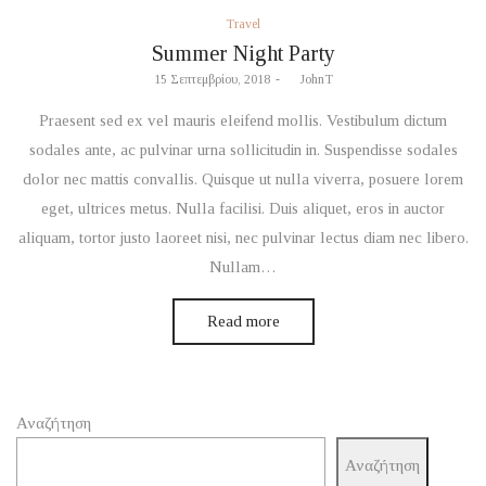
Posted
Travel
in
Summer Night Party
Posted
15 Σεπτεμβρίου, 2018
by
JohnT
on
Praesent sed ex vel mauris eleifend mollis. Vestibulum dictum
sodales ante, ac pulvinar urna sollicitudin in. Suspendisse sodales
dolor nec mattis convallis. Quisque ut nulla viverra, posuere lorem
eget, ultrices metus. Nulla facilisi. Duis aliquet, eros in auctor
aliquam, tortor justo laoreet nisi, nec pulvinar lectus diam nec libero.
Nullam…
Read more
Αναζήτηση
Αναζήτηση