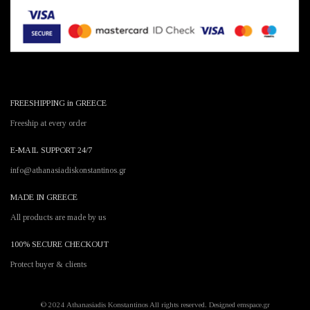
FREESHIPPING in GREECE
Freeship at every order
E-MAIL SUPPORT 24/7
info@athanasiadiskonstantinos.gr
MADE IN GREECE
All products are made by us
100% SECURE CHECKOUT
Protect buyer & clients
© 2024 Athanasiadis Konstantinos All rights reserved. Designed emspace.gr