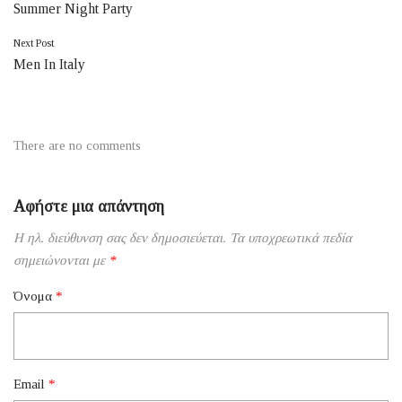
Summer Night Party
άρθρων
Next Post
Men In Italy
There are no comments
Αφήστε μια απάντηση
Η ηλ. διεύθυνση σας δεν δημοσιεύεται.
Τα υποχρεωτικά πεδία
σημειώνονται με
*
Όνομα
*
Email
*