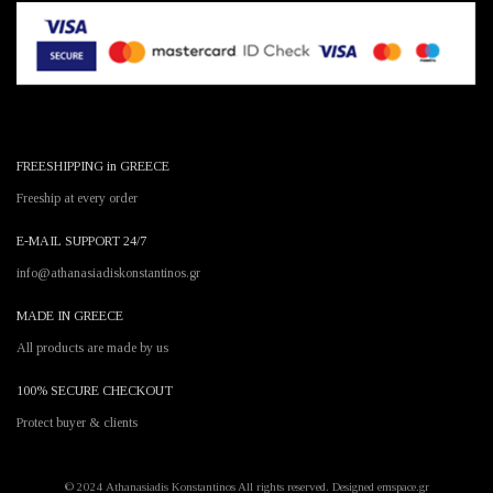
FREESHIPPING in GREECE
Freeship at every order
E-MAIL SUPPORT 24/7
info@athanasiadiskonstantinos.gr
MADE IN GREECE
All products are made by us
100% SECURE CHECKOUT
Protect buyer & clients
© 2024 Athanasiadis Konstantinos All rights reserved. Designed emspace.gr