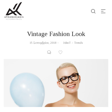
Vintage Fashion Look
Posted
Posted
15 Σεπτεμβρίου, 2018
by
JohnT
Trends
on
in