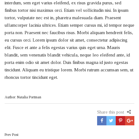
interdum, sem eget varius eleifend, ex risus gravida purus, sed
finibus tortor nisi maximus orci. Etiam vel sollicitudin nisi. In ipsum
tortor, vulputate nec est in, pharetra malesuada diam. Praesent
ullamcorper lacinia ultrices. Etiam semper cursus mi, id tempor neque
porta non. Praesent nec faucibus risus. Morbi aliquam hendrerit felis,
eu cursus orci. Lorem ipsum dolor sit amet, consectetur adipiscing
elit. Fusce et ante a felis egestas varius quis eget urna. Mauris
blandit, sem venenatis blandit vehicula, neque leo eleifend ante, id
porta enim odio sit amet dolor. Duis finibus magna id justo egestas
tincidunt. Aliquam eu tristique lorem. Morbi rutrum accumsan sem, ut
rhoncus tortor tincidunt eget.
Author: Natalia Portman
Share this post
Πλοήγηση
Prev Post