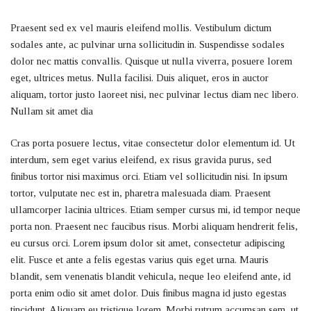
Praesent sed ex vel mauris eleifend mollis. Vestibulum dictum
sodales ante, ac pulvinar urna sollicitudin in. Suspendisse sodales
dolor nec mattis convallis. Quisque ut nulla viverra, posuere lorem
eget, ultrices metus. Nulla facilisi. Duis aliquet, eros in auctor
aliquam, tortor justo laoreet nisi, nec pulvinar lectus diam nec libero.
Nullam sit amet dia
Cras porta posuere lectus, vitae consectetur dolor elementum id. Ut
interdum, sem eget varius eleifend, ex risus gravida purus, sed
finibus tortor nisi maximus orci. Etiam vel sollicitudin nisi. In ipsum
tortor, vulputate nec est in, pharetra malesuada diam. Praesent
ullamcorper lacinia ultrices. Etiam semper cursus mi, id tempor neque
porta non. Praesent nec faucibus risus. Morbi aliquam hendrerit felis,
eu cursus orci. Lorem ipsum dolor sit amet, consectetur adipiscing
elit. Fusce et ante a felis egestas varius quis eget urna. Mauris
blandit, sem venenatis blandit vehicula, neque leo eleifend ante, id
porta enim odio sit amet dolor. Duis finibus magna id justo egestas
tincidunt. Aliquam eu tristique lorem. Morbi rutrum accumsan sem, ut