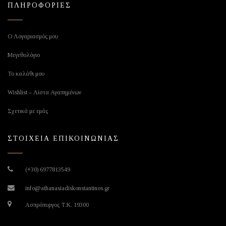
ΠΛΗΡΟΦΟΡΙΕΣ
Ο Λογαριασμός μου
Μεγεθολόγιο
Το καλάθι μου
Wishlist – Λίστα Αγαπημένων
Σχετικά με εμάς
ΣΤΟΙΧΕΙΑ ΕΠΙΚΟΙΝΩΝΙΑΣ
(+30) 6977813549
info@athanasiadiskonstantinos.gr
Ασπρόπυργος Τ.Κ. 19300