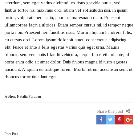
interdum, sem eget varius eleifend, ex risus gravida purus, sed
finibus tortor nisi maximus orci. Etiam vel sollicitudin nisi. In ipsum
tortor, vulputate nec est in, pharetra malesuada diam. Praesent
ullamcorper lacinia ultrices. Etiam semper cursus mi, id tempor neque
porta non. Praesent nec faucibus risus. Morbi aliquam hendrerit felis,
eu cursus orci. Lorem ipsum dolor sit amet, consectetur adipiscing
elit. Fusce et ante a felis egestas varius quis eget urna. Mauris
blandit, sem venenatis blandit vehicula, neque leo eleifend ante, id
porta enim odio sit amet dolor. Duis finibus magna id justo egestas
tincidunt. Aliquam eu tristique lorem. Morbi rutrum accumsan sem, ut
rhoncus tortor tincidunt eget.
Author: Natalia Portman
Share this post
Πλοήγηση
Prev Post