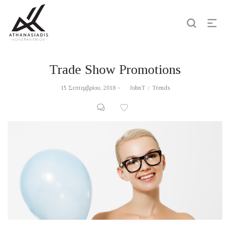
Trade Show Promotions
Posted
Posted
15 Σεπτεμβρίου, 2018
by
JohnT
Trends
on
in