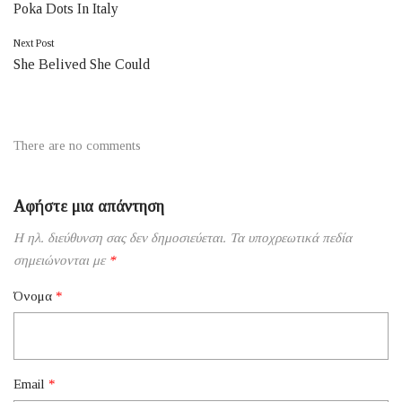
Poka Dots In Italy
άρθρων
Next Post
She Belived She Could
There are no comments
Αφήστε μια απάντηση
Η ηλ. διεύθυνση σας δεν δημοσιεύεται.
Τα υποχρεωτικά πεδία
σημειώνονται με
*
Όνομα
*
Email
*