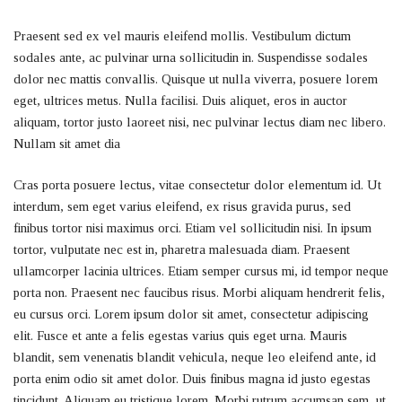
Praesent sed ex vel mauris eleifend mollis. Vestibulum dictum
sodales ante, ac pulvinar urna sollicitudin in. Suspendisse sodales
dolor nec mattis convallis. Quisque ut nulla viverra, posuere lorem
eget, ultrices metus. Nulla facilisi. Duis aliquet, eros in auctor
aliquam, tortor justo laoreet nisi, nec pulvinar lectus diam nec libero.
Nullam sit amet dia
Cras porta posuere lectus, vitae consectetur dolor elementum id. Ut
interdum, sem eget varius eleifend, ex risus gravida purus, sed
finibus tortor nisi maximus orci. Etiam vel sollicitudin nisi. In ipsum
tortor, vulputate nec est in, pharetra malesuada diam. Praesent
ullamcorper lacinia ultrices. Etiam semper cursus mi, id tempor neque
porta non. Praesent nec faucibus risus. Morbi aliquam hendrerit felis,
eu cursus orci. Lorem ipsum dolor sit amet, consectetur adipiscing
elit. Fusce et ante a felis egestas varius quis eget urna. Mauris
blandit, sem venenatis blandit vehicula, neque leo eleifend ante, id
porta enim odio sit amet dolor. Duis finibus magna id justo egestas
tincidunt. Aliquam eu tristique lorem. Morbi rutrum accumsan sem, ut