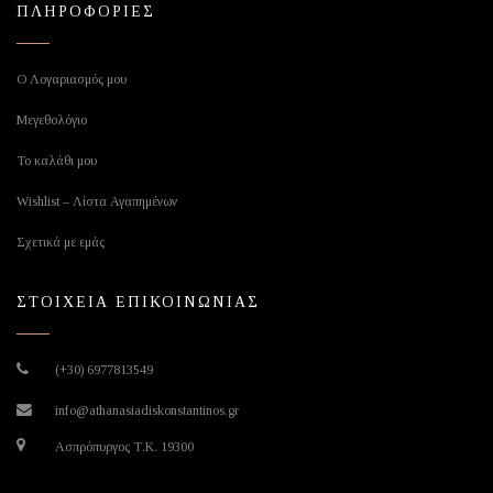
ΠΛΗΡΟΦΟΡΙΕΣ
Ο Λογαριασμός μου
Μεγεθολόγιο
Το καλάθι μου
Wishlist – Λίστα Αγαπημένων
Σχετικά με εμάς
ΣΤΟΙΧΕΙΑ ΕΠΙΚΟΙΝΩΝΙΑΣ
(+30) 6977813549
info@athanasiadiskonstantinos.gr
Ασπρόπυργος Τ.Κ. 19300