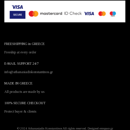
FREESHIPPING in GREECE
Freeship at every order
E-MAIL SUPPORT 24/7
info@athanasiadiskonstantinos.gr
MADE IN GREECE
All products are made by us
100% SECURE CHECKOUT
Protect buyer & clients
© 2024 Athanasiadis Konstantinos All rights reserved. Designed emspace.gr