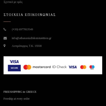
Σχετικά με εμάς
ΣΤΟΙΧΕΙΑ ΕΠΙΚΟΙΝΩΝΙΑΣ
(+30) 6977813549
info@athanasiadiskonstantinos.gr
Ασπρόπυργος Τ.Κ. 19300
FREESHIPPING in GREECE
Freeship at every order