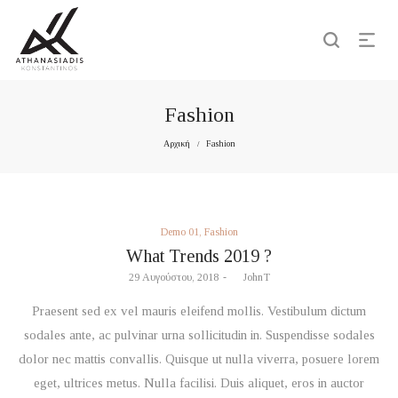
Fashion
Αρχική
Fashion
/
Posted
Demo 01
Fashion
in
What Trends 2019 ?
Posted
29 Αυγούστου, 2018
by
JohnT
on
Praesent sed ex vel mauris eleifend mollis. Vestibulum dictum
sodales ante, ac pulvinar urna sollicitudin in. Suspendisse sodales
dolor nec mattis convallis. Quisque ut nulla viverra, posuere lorem
eget, ultrices metus. Nulla facilisi. Duis aliquet, eros in auctor