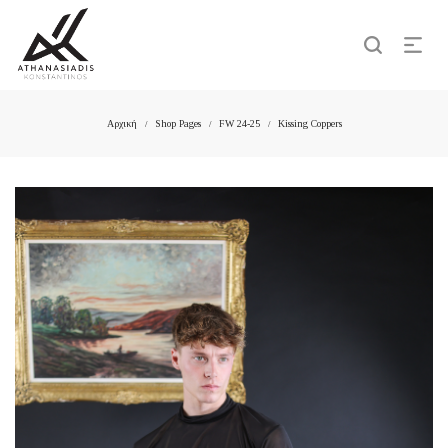
Αρχική
Shop Pages
FW 24-25
Kissing Coppers
/
/
/