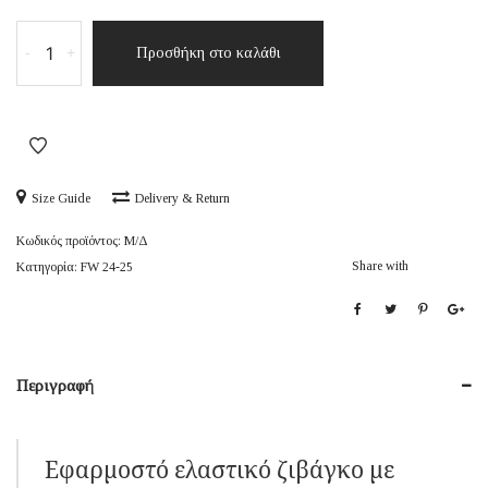
Kissing
-
+
Προσθήκη στο καλάθι
Coppers
ποσότητα
Size Guide
Delivery & Return
Κωδικός προϊόντος:
Μ/Δ
Share with
Κατηγορία:
FW 24-25
Περιγραφή
Εφαρμοστό ελαστικό ζιβάγκο με