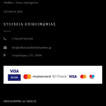
Wishlist – Λίστα Αγαπημένων
Σχετικά με εμάς
ΣΤΟΙΧΕΙΑ ΕΠΙΚΟΙΝΩΝΙΑΣ
(+30) 6977813549
info@athanasiadiskonstantinos.gr
Ασπρόπυργος Τ.Κ. 19300
FREESHIPPING in GREECE