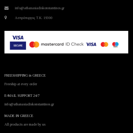
info@athanasiadiskonstantinos.gr
Ασπρόπυργος Τ.Κ. 19300
FREESHIPPING in GREECE
Freeship at every order
E-MAIL SUPPORT 24/7
info@athanasiadiskonstantinos.gr
MADE IN GREECE
All products are made by us