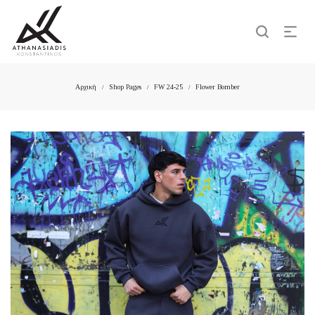
Αρχική
Shop Pages
FW 24-25
Flower Bomber
/
/
/