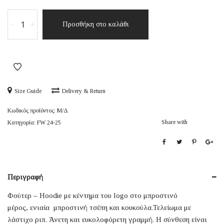
Flower
-
+
Προσθήκη στο καλάθι
Bomber
ποσότητα
Size Guide
Delivery & Return
Κωδικός προϊόντος:
Μ/Δ
Share with
Κατηγορία:
FW 24-25
Περιγραφή
Φούτερ – Hoodie με κέντημα του logo στο μπροστινό
μέρος, ενιαία μπροστινή τσέπη και κουκούλα.Τελείωμα με
λάστιχο ριπ. Άνετη και ευκολοφόρετη γραμμή. Η σύνθεση είναι